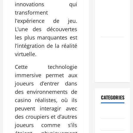
Fresh
innovations qui
Nouveau
transforment
Casino En
l’expérience de jeu.
Ligne
L’une des découvertes
Bonuses
les plus marquantes est
Expert Tips
l’intégration de la réalité
for Trying a
virtuelle.
nouveau
casino en
Cette technologie
ligne
immersive permet aux
joueurs d’entrer dans
des environnements de
CATEGORIES
casino réalistes, où ils
peuvent interagir avec
Business
des croupiers et d’autres
Entertainment
joueurs comme s’ils