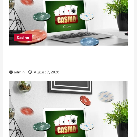
Casino
Discover the Best New Online Casino for
Beginners
admin
August 7, 2026