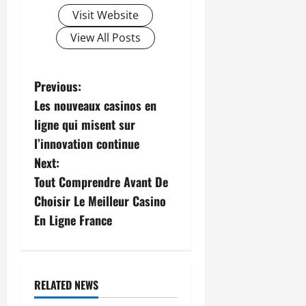
Visit Website
View All Posts
P
Previous:
Les nouveaux casinos en
o
ligne qui misent sur
s
l’innovation continue
Next:
t
Tout Comprendre Avant De
n
Choisir Le Meilleur Casino
En Ligne France
a
v
i
RELATED NEWS