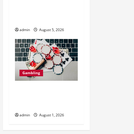
Casino en ligne retrait
instantané pour une
satisfaction maximale
admin
August 5, 2026
Gambling
Casino en ligne le plus
payant avec des
récompenses exclusives
admin
August 1, 2026