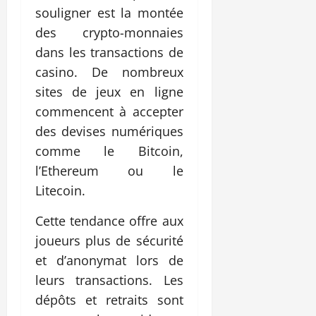
souligner est la montée
des crypto-monnaies
dans les transactions de
casino. De nombreux
sites de jeux en ligne
commencent à accepter
des devises numériques
comme le Bitcoin,
l’Ethereum ou le
Litecoin.
Cette tendance offre aux
joueurs plus de sécurité
et d’anonymat lors de
leurs transactions. Les
dépôts et retraits sont