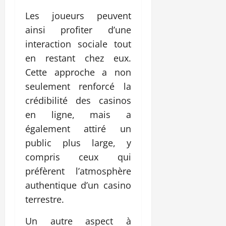
Les joueurs peuvent
ainsi profiter d’une
interaction sociale tout
en restant chez eux.
Cette approche a non
seulement renforcé la
crédibilité des casinos
en ligne, mais a
également attiré un
public plus large, y
compris ceux qui
préfèrent l’atmosphère
authentique d’un casino
terrestre.
Un autre aspect à