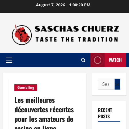
Skip
August 7, 2026
1:00:21 PM
to
content
WATCH
Primary
Menu
Search
Gambling
for:
Les meilleures
découvertes récentes
RECENT
POSTS
pour les amateurs de
casino en ligne