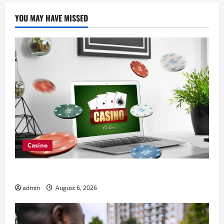
YOU MAY HAVE MISSED
Casino
Browse Fresh Nouveau Casino En Ligne Bonuses
admin
August 6, 2026