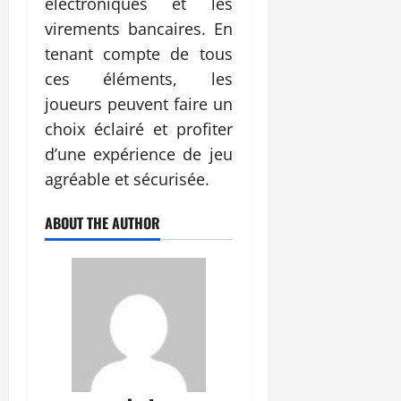
électroniques et les
virements bancaires. En
tenant compte de tous
ces éléments, les
joueurs peuvent faire un
choix éclairé et profiter
d’une expérience de jeu
agréable et sécurisée.
ABOUT THE AUTHOR