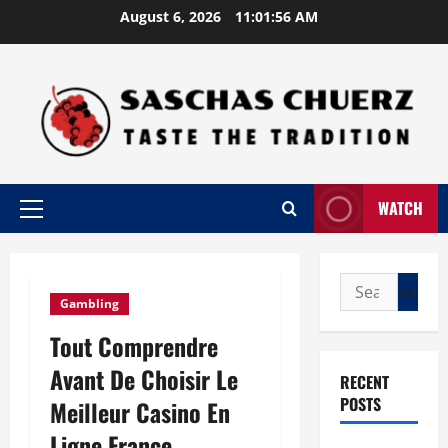
Skip
August 6, 2026
11:01:57 AM
to
content
WATCH
Primary
Menu
Search
Gambling
for:
Tout Comprendre
Avant De Choisir Le
RECENT
POSTS
Meilleur Casino En
Ligne France