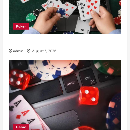
Poker
What trends are driving casinos en ligne growth
admin
August 5, 2026
Game