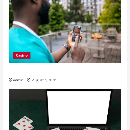
Casino
Expert Tips for Trying a nouveau casino en ligne
admin
August 5, 2026