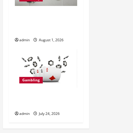
Casino en ligne le plus
payant avec des
récompenses exclusives
admin
August 1, 2026
Gambling
How to Choose a casino
en ligne francais
admin
July 24, 2026