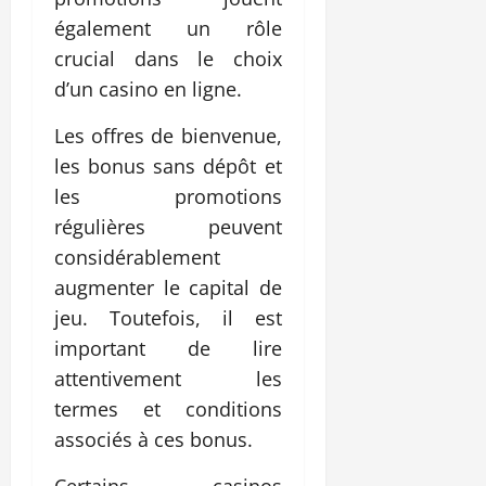
également un rôle
crucial dans le choix
d’un casino en ligne.
Les offres de bienvenue,
les bonus sans dépôt et
les promotions
régulières peuvent
considérablement
augmenter le capital de
jeu. Toutefois, il est
important de lire
attentivement les
termes et conditions
associés à ces bonus.
Certains casinos