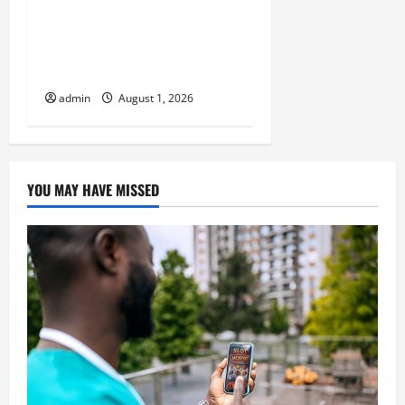
Casino en ligne le plus
payant avec des
récompenses exclusives
admin
August 1, 2026
YOU MAY HAVE MISSED