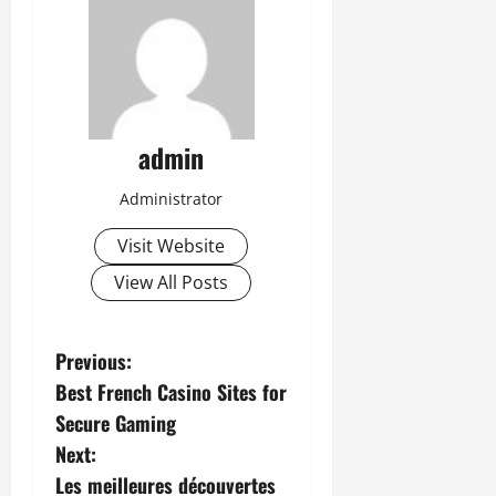
admin
Administrator
Visit Website
View All Posts
P
Previous:
Best French Casino Sites for
o
Secure Gaming
s
Next:
Les meilleures découvertes