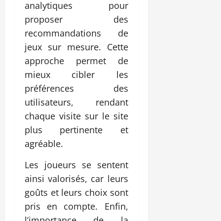
analytiques pour
proposer des
recommandations de
jeux sur mesure. Cette
approche permet de
mieux cibler les
préférences des
utilisateurs, rendant
chaque visite sur le site
plus pertinente et
agréable.
Les joueurs se sentent
ainsi valorisés, car leurs
goûts et leurs choix sont
pris en compte. Enfin,
l’importance de la