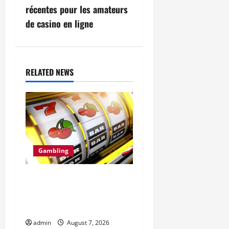
t
récentes pour les amateurs
n
de casino en ligne
a
v
RELATED NEWS
i
g
a
t
Gambling
i
Bonus Casino En Ligne
Avec Cadeaux
o
Exceptionnels
n
admin
August 7, 2026