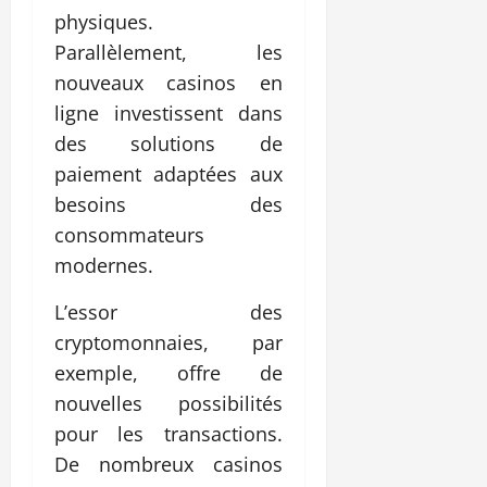
physiques.
Parallèlement, les
nouveaux casinos en
ligne investissent dans
des solutions de
paiement adaptées aux
besoins des
consommateurs
modernes.
L’essor des
cryptomonnaies, par
exemple, offre de
nouvelles possibilités
pour les transactions.
De nombreux casinos