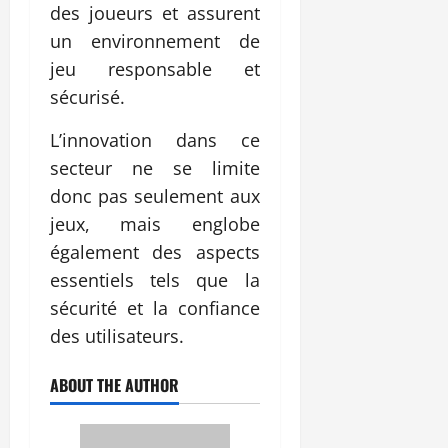
des joueurs et assurent
un environnement de
jeu responsable et
sécurisé.
L’innovation dans ce
secteur ne se limite
donc pas seulement aux
jeux, mais englobe
également des aspects
essentiels tels que la
sécurité et la confiance
des utilisateurs.
ABOUT THE AUTHOR