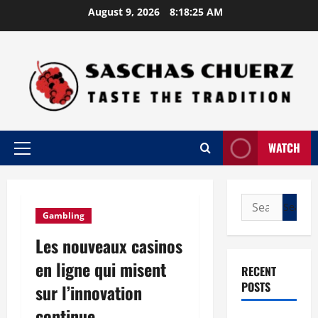
Skip
August 9, 2026
8:18:26 AM
to
content
WATCH
Primary
Menu
Search
Gambling
for:
Les nouveaux casinos
en ligne qui misent
RECENT
POSTS
sur l’innovation
continue