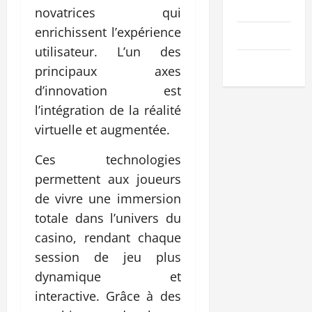
Health
novatrices qui
enrichissent l’expérience
Technology
utilisateur. L’un des
Travel
principaux axes
d’innovation est
l’intégration de la réalité
virtuelle et augmentée.
Ces technologies
permettent aux joueurs
de vivre une immersion
totale dans l’univers du
casino, rendant chaque
session de jeu plus
dynamique et
interactive. Grâce à des