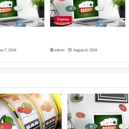
Casino
Best New Online
Browse Fresh Nouveau Casino En
ginners
Ligne Bonuses
st 7, 2026
admin
August 6, 2026