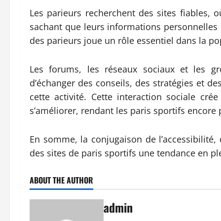
Les parieurs recherchent des sites fiables, o
sachant que leurs informations personnelles 
des parieurs joue un rôle essentiel dans la pop
Les forums, les réseaux sociaux et les gr
d’échanger des conseils, des stratégies et de
cette activité. Cette interaction sociale 
s’améliorer, rendant les paris sportifs encore 
En somme, la conjugaison de l’accessibilité, de
des sites de paris sportifs une tendance en p
ABOUT THE AUTHOR
admin