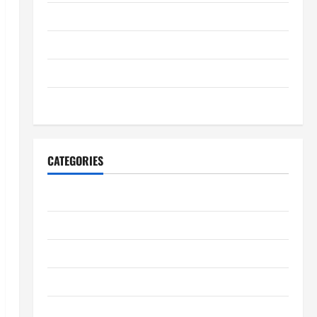
Bonus Casino En Ligne Avec Cadeaux Exceptionnels
Discover the Best New Online Casino for Beginners
Browse Fresh Nouveau Casino En Ligne Bonuses
Expert Tips for Trying a nouveau casino en ligne
CATEGORIES
Business
Entertainment
Health
Technology
Travel