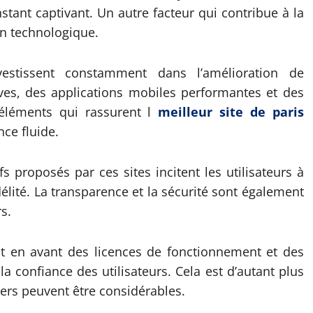
stant captivant. Un autre facteur qui contribue à la
n technologique.
vestissent constamment dans l’amélioration de
itives, des applications mobiles performantes et des
éléments qui rassurent l
meilleur site de paris
nce fluide.
fs proposés par ces sites incitent les utilisateurs à
idélité. La transparence et la sécurité sont également
s.
nt en avant des licences de fonctionnement et des
 confiance des utilisateurs. Cela est d’autant plus
ers peuvent être considérables.