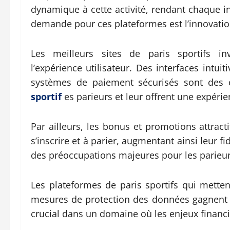
dynamique à cette activité, rendant chaque in
demande pour ces plateformes est l’innovatio
Les meilleurs sites de paris sportifs in
l’expérience utilisateur. Des interfaces intu
systèmes de paiement sécurisés sont des 
sportif
es parieurs et leur offrent une expérie
Par ailleurs, les bonus et promotions attracti
s’inscrire et à parier, augmentant ainsi leur f
des préoccupations majeures pour les parieur
Les plateformes de paris sportifs qui mette
mesures de protection des données gagnent la
crucial dans un domaine où les enjeux financi