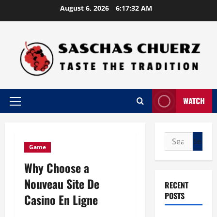
Skip
August 6, 2026
6:17:32 AM
to
content
WATCH
Primary
Menu
Search
Game
for:
Why Choose a
Nouveau Site De
RECENT
POSTS
Casino En Ligne