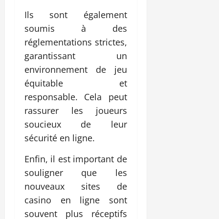
Ils sont également
soumis à des
réglementations strictes,
garantissant un
environnement de jeu
équitable et
responsable. Cela peut
rassurer les joueurs
soucieux de leur
sécurité en ligne.
Enfin, il est important de
souligner que les
nouveaux sites de
casino en ligne sont
souvent plus réceptifs