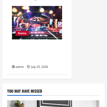
Game
Practical Guide to
meilleur site de pari
sportif
admin
July 25, 2026
YOU MAY HAVE MISSED