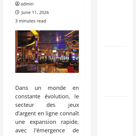
Browse
admin
Fresh
June 11, 2026
Nouveau
3 minutes read
Casino En
Ligne
Bonuses
What
trends are
driving
casinos en
ligne
Dans un monde en
growth
constante évolution, le
Complete
secteur des jeux
Guide to
d’argent en ligne connaît
nouveau
une expansion rapide,
casino en
avec l’émergence de
ligne