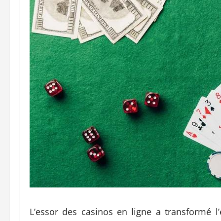
L’essor des casinos en ligne a transformé 