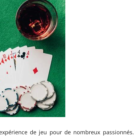
l’expérience de jeu pour de nombreux passionnés.