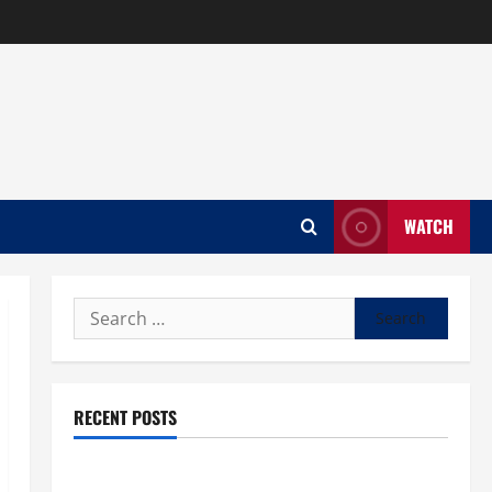
WATCH
Search
for:
RECENT POSTS
Browse Fresh Nouveau Casino En Ligne Bonuses