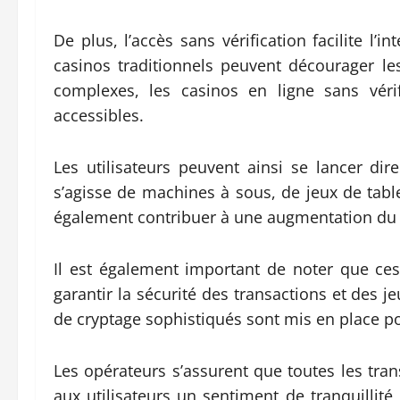
De plus, l’accès sans vérification facilite l’
casinos traditionnels peuvent décourager le
complexes, les casinos en ligne sans véri
accessibles.
Les utilisateurs peuvent ainsi se lancer dir
s’agisse de machines à sous, de jeux de table
également contribuer à une augmentation du n
Il est également important de noter que ces
garantir la sécurité des transactions et des j
de cryptage sophistiqués sont mis en place p
Les opérateurs s’assurent que toutes les tran
aux utilisateurs un sentiment de tranquillité