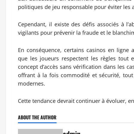
politiques de jeu responsable pour éviter les 
Cependant, il existe des défis associés à l’a
vigilants pour prévenir la fraude et le blanchi
En conséquence, certains casinos en ligne 
que les joueurs respectent les règles tout e
concept d’accès sans vérification dans les ca
offrant à la fois commodité et sécurité, to
modernes.
Cette tendance devrait continuer à évoluer, en
ABOUT THE AUTHOR
admin