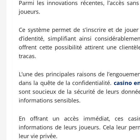
Parmi les innovations récentes, l’accès sans
joueurs.
Ce système permet de s’inscrire et de joue
d’identité, simplifiant ainsi considérableme
offrent cette possibilité attirent une client
tracas.
L’une des principales raisons de l’engouement
dans la quête de la confidentialité.
casino en
sont soucieux de la sécurité de leurs donnée
informations sensibles.
En offrant un accès immédiat, ces casin
informations de leurs joueurs. Cela leur per
leur vie privée.