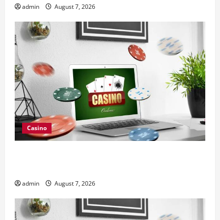
admin
August 7, 2026
Casino
Discover the Best New Online Casino for
Beginners
admin
August 7, 2026