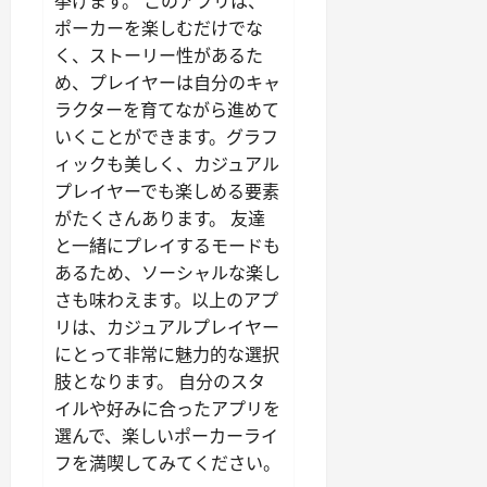
挙げます。 このアプリは、
ポーカーを楽しむだけでな
く、ストーリー性があるた
め、プレイヤーは自分のキャ
ラクターを育てながら進めて
いくことができます。グラフ
ィックも美しく、カジュアル
プレイヤーでも楽しめる要素
がたくさんあります。 友達
と一緒にプレイするモードも
あるため、ソーシャルな楽し
さも味わえます。以上のアプ
リは、カジュアルプレイヤー
にとって非常に魅力的な選択
肢となります。 自分のスタ
イルや好みに合ったアプリを
選んで、楽しいポーカーライ
フを満喫してみてください。