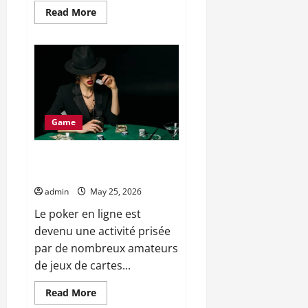
Read
Read More
more
about
Best
ポ
ー
カ
ー
ア
プ
リ
お
Game
す
す
め
for
Poker Online Games With
Casual
Exciting Daily Bonuses
Players
admin
May 25, 2026
Le poker en ligne est
devenu une activité prisée
par de nombreux amateurs
de jeux de cartes...
Read
Read More
more