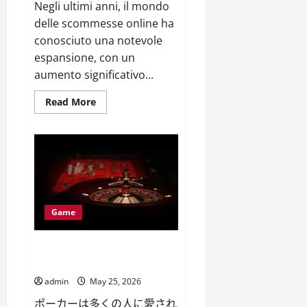
Negli ultimi anni, il mondo
delle scommesse online ha
conosciuto una notevole
espansione, con un
aumento significativo...
Read
Read More
more
about
Winning
Opportunities
with
siti
scommesse
stranieri
legali
Game
Best ポーカーアプリ おすす
め for Casual Players
admin
May 25, 2026
ポーカーは多くの人に愛され