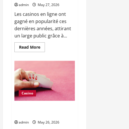
admin
May 27, 2026
Les casinos en ligne ont
gagné en popularité ces
dernières années, attirant
un large public grâce à...
Read
Read More
more
about
Is
casino
en
ligne
le
plus
payant
Worth
It?
Casino
Winning Opportunities with siti
scommesse stranieri legali
admin
May 26, 2026