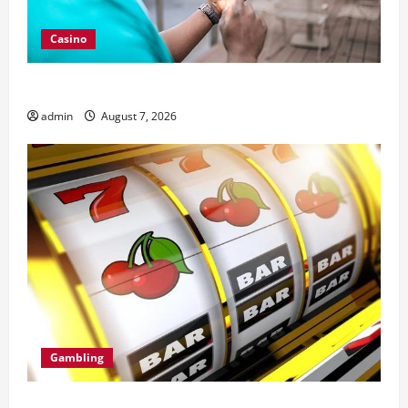
Casino
Essential Tips for nouveau casino en ligne
admin
August 7, 2026
Gambling
Bonus Casino En Ligne Avec Cadeaux