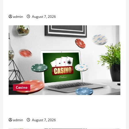
Exceptionnels
admin
August 7, 2026
Casino
Discover the Best New Online Casino for
Beginners
admin
August 7, 2026