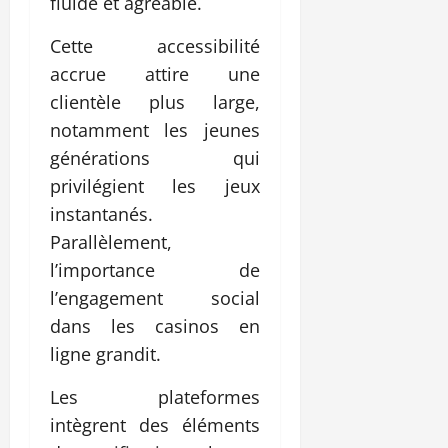
fluide et agréable.
Cette accessibilité
accrue attire une
clientèle plus large,
notamment les jeunes
générations qui
privilégient les jeux
instantanés.
Parallèlement,
l’importance de
l’engagement social
dans les casinos en
ligne grandit.
Les plateformes
intègrent des éléments