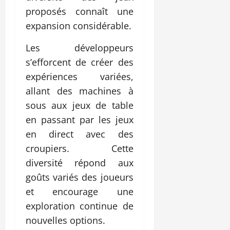
proposés connaît une
expansion considérable.
Les développeurs
s’efforcent de créer des
expériences variées,
allant des machines à
sous aux jeux de table
en passant par les jeux
en direct avec des
croupiers. Cette
diversité répond aux
goûts variés des joueurs
et encourage une
exploration continue de
nouvelles options.