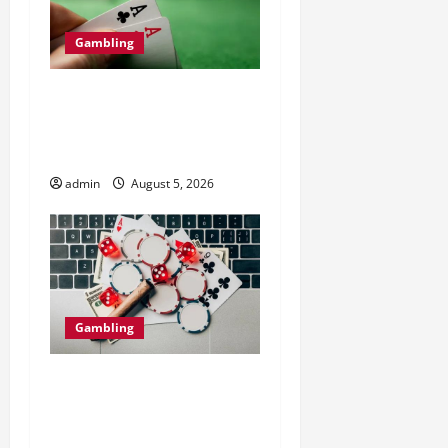
Gambling
Casino en ligne retrait
instantané pour une
satisfaction maximale
admin
August 5, 2026
Gambling
Casino en ligne le plus
payant avec des
récompenses exclusives