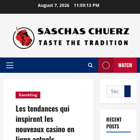
Skip
August 7, 2026
11:59:13 PM
to
content
WATCH
Primary
Menu
Search
Gambling
for:
Les tendances qui
inspirent les
RECENT
POSTS
nouveaux casino en
ligne actuels