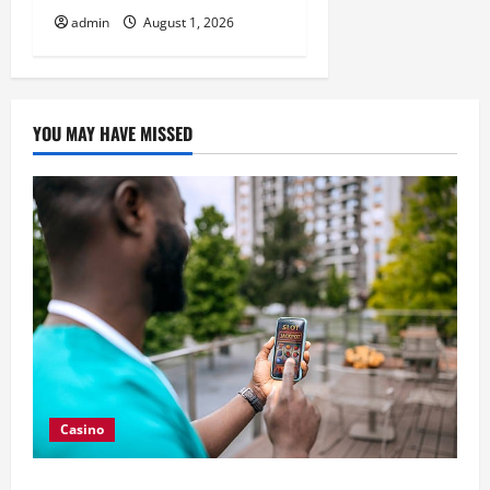
admin
August 1, 2026
YOU MAY HAVE MISSED
Casino