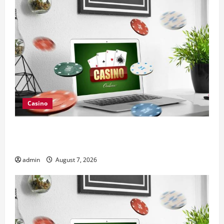
Casino
Discover the Best New Online Casino for
Beginners
admin
August 7, 2026