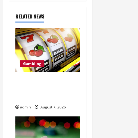
a
v
RELATED NEWS
i
g
a
t
Gambling
i
Bonus Casino En Ligne
Avec Cadeaux
o
Exceptionnels
n
admin
August 7, 2026