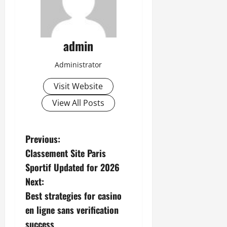
admin
Administrator
Visit Website
View All Posts
P
Previous:
Classement Site Paris
o
Sportif Updated for 2026
s
Next:
Best strategies for casino
t
en ligne sans verification
n
success