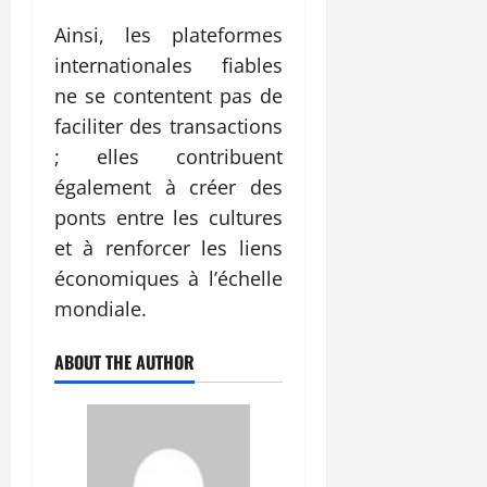
Ainsi, les plateformes
internationales fiables
ne se contentent pas de
faciliter des transactions
; elles contribuent
également à créer des
ponts entre les cultures
et à renforcer les liens
économiques à l’échelle
mondiale.
ABOUT THE AUTHOR