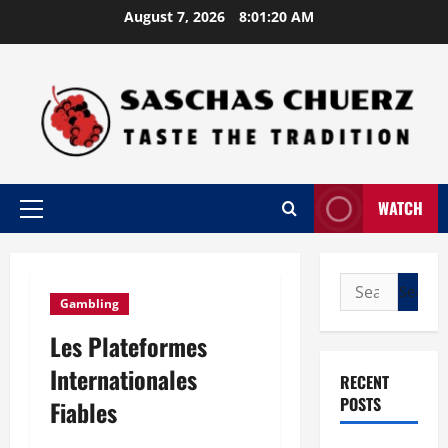
Skip
August 7, 2026
8:01:21 AM
to
content
WATCH
Primary
Menu
Search
Gambling
for:
Les Plateformes
Internationales
RECENT
POSTS
Fiables