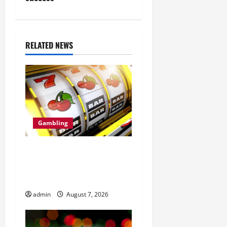
a
v
RELATED NEWS
i
g
a
t
Gambling
i
Bonus Casino En Ligne
Avec Cadeaux
o
Exceptionnels
n
admin
August 7, 2026