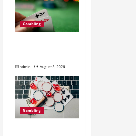
Gambling
Casino en ligne retrait
instantané pour une
satisfaction maximale
admin
August 5, 2026
Gambling
Casino en ligne le plus
payant avec des