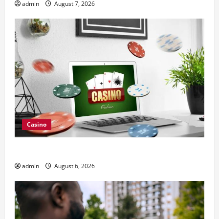
admin
August 7, 2026
Casino
Browse Fresh Nouveau Casino En Ligne Bonuses
admin
August 6, 2026