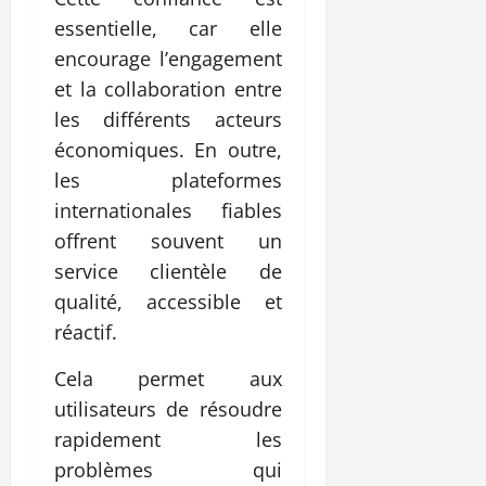
essentielle, car elle
encourage l’engagement
et la collaboration entre
les différents acteurs
économiques. En outre,
les plateformes
internationales fiables
offrent souvent un
service clientèle de
qualité, accessible et
réactif.
Cela permet aux
utilisateurs de résoudre
rapidement les
problèmes qui