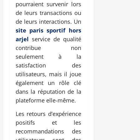
pourraient survenir lors
de leurs transactions ou
de leurs interactions. Un
site paris sportif hors
arjel
service de qualité
contribue non
seulement à la
satisfaction des
utilisateurs, mais il joue
également un rôle clé
dans la réputation de la
plateforme elle-même.
Les retours d’expérience
positifs et les
recommandations des
utilisateurs sont des