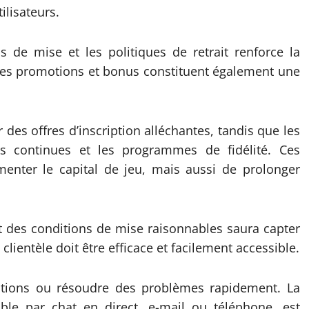
ilisateurs.
s de mise et les politiques de retrait renforce la
 Les promotions et bonus constituent également une
des offres d’inscription alléchantes, tandis que les
ns continues et les programmes de fidélité. Ces
enter le capital de jeu, mais aussi de prolonger
t des conditions de mise raisonnables saura capter
e clientèle doit être efficace et facilement accessible.
stions ou résoudre des problèmes rapidement. La
nible par chat en direct, e-mail ou téléphone, est