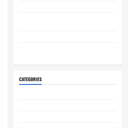
Complete Guide to nouveau casino en ligne
Casino en ligne retrait instantané pour une
satisfaction maximale
Complete Resource for nouveau casino en ligne
Discover Quality Products in Resident Alien Store
Today
CATEGORIES
Business
Entertainment
Health