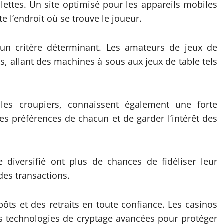
lettes. Un site optimisé pour les appareils mobiles
e l’endroit où se trouve le joueur.
t un critère déterminant. Les amateurs de jeux de
, allant des machines à sous aux jeux de table tels
les croupiers, connaissent également une forte
es préférences de chacun et de garder l’intérêt des
le diversifié ont plus de chances de fidéliser leur
 des transactions.
ôts et des retraits en toute confiance. Les casinos
es technologies de cryptage avancées pour protéger