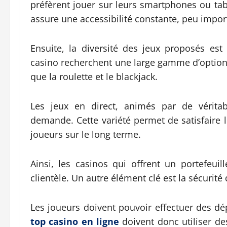
préfèrent jouer sur leurs smartphones ou tab
assure une accessibilité constante, peu import
Ensuite, la diversité des jeux proposés es
casino recherchent une large gamme d’options
que la roulette et le blackjack.
Les jeux en direct, animés par de véritab
demande. Cette variété permet de satisfaire l
joueurs sur le long terme.
Ainsi, les casinos qui offrent un portefeuil
clientèle. Un autre élément clé est la sécurité
Les joueurs doivent pouvoir effectuer des dép
top casino en ligne
doivent donc utiliser d