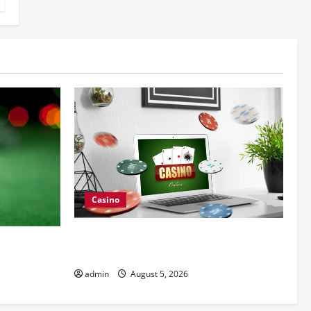
Casino
Complete Resource for nouveau casino
ntané pour
en ligne
admin
August 5, 2026