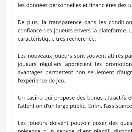
les données personnelles et financières des ut
De plus, la transparence dans les condition
confiance des joueurs envers la plateforme.
caractéristique très recherchée.
Les nouveaux joueurs sont souvent attirés par 
joueurs réguliers apprécient les promotio
avantages permettent non seulement d’augm
l’expérience de jeu.
Un casino qui propose des bonus attractifs e
l’attention d’un large public. Enfin, l’assistanc
Les joueurs doivent pouvoir poser des que
présence d’un service client réactif, dispo