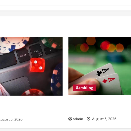
Gambling
Casino en ligne retrait insta
ide to nouveau casino en
une satisfaction maximale
admin
August 5, 2026
ugust 5, 2026