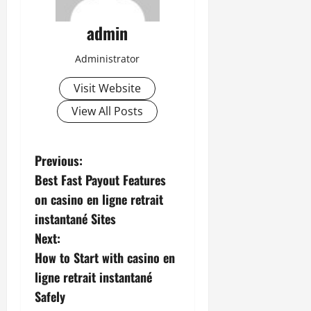
admin
Administrator
Visit Website
View All Posts
P
Previous:
Best Fast Payout Features
o
on casino en ligne retrait
s
instantané Sites
Next:
t
How to Start with casino en
n
ligne retrait instantané
Safely
a