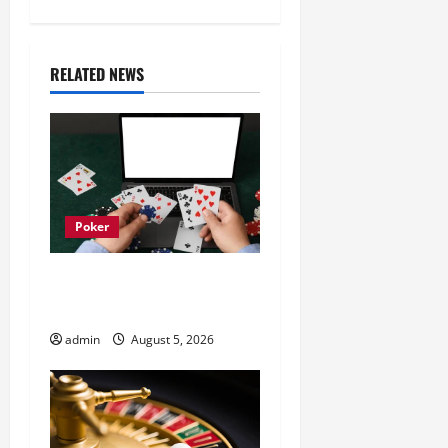
v
i
RELATED NEWS
g
a
t
Poker
i
What trends are driving
o
casinos en ligne growth
n
admin
August 5, 2026