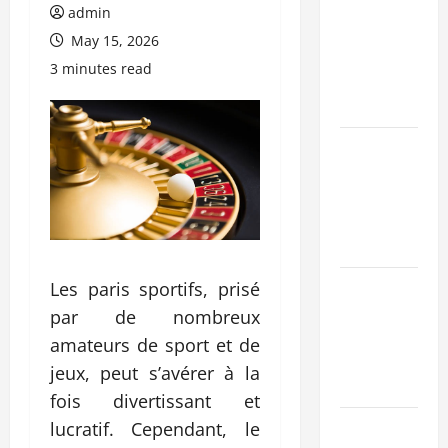
Essential
admin
Tips for
May 15, 2026
nouveau
3 minutes read
casino en
ligne
Bonus
Casino En
Ligne Avec
Cadeaux
Exceptionnels
Discover
Les paris sportifs, prisé
the Best
par de nombreux
New Online
amateurs de sport et de
Casino for
jeux, peut s’avérer à la
Beginners
fois divertissant et
Browse
lucratif. Cependant, le