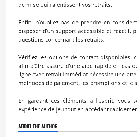
de mise qui ralentissent vos retraits.
Enfin, n’oubliez pas de prendre en considéra
disposer d’un support accessible et réactif,
questions concernant les retraits.
Vérifiez les options de contact disponibles, 
afin d’être assuré d’une aide rapide en cas 
ligne avec retrait immédiat nécessite une attent
méthodes de paiement, les promotions et le se
En gardant ces éléments à l’esprit, vous 
expérience de jeu tout en accédant rapidemen
ABOUT THE AUTHOR