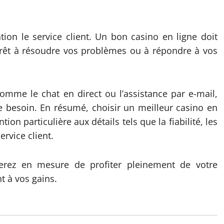
tion le service client. Un bon casino en ligne doit
 prêt à résoudre vos problèmes ou à répondre à vos
comme le chat en direct ou l’assistance par e-mail,
de besoin. En résumé, choisir un meilleur casino en
ion particulière aux détails tels que la fiabilité, les
rvice client.
serez en mesure de profiter pleinement de votre
t à vos gains.