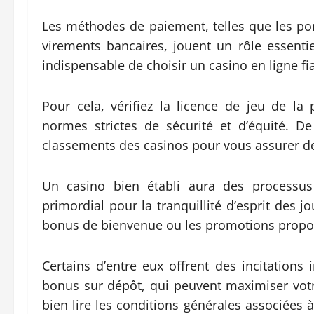
Les méthodes de paiement, telles que les port
virements bancaires, jouent un rôle essentiel
indispensable de choisir un casino en ligne fi
Pour cela, vérifiez la licence de jeu de la 
normes strictes de sécurité et d’équité. De
classements des casinos pour vous assurer de
Un casino bien établi aura des processus 
primordial pour la tranquillité d’esprit des 
bonus de bienvenue ou les promotions propos
Certains d’entre eux offrent des incitations 
bonus sur dépôt, qui peuvent maximiser votre
bien lire les conditions générales associées à