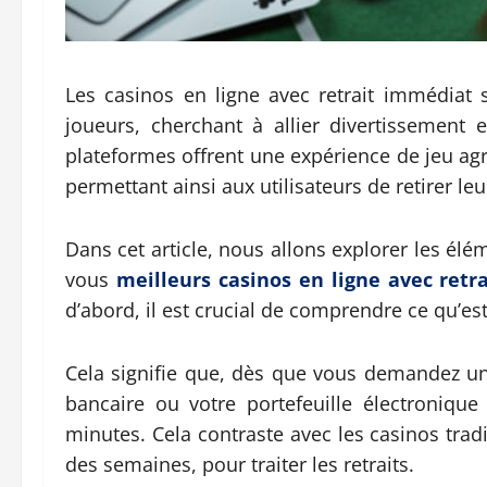
Les casinos en ligne avec retrait immédia
joueurs, cherchant à allier divertissement 
plateformes offrent une expérience de jeu agr
permettant ainsi aux utilisateurs de retirer le
Dans cet article, nous allons explorer les élé
vous
meilleurs casinos en ligne avec retr
d’abord, il est crucial de comprendre ce qu’es
Cela signifie que, dès que vous demandez un
bancaire ou votre portefeuille électroniqu
minutes. Cela contraste avec les casinos trad
des semaines, pour traiter les retraits.