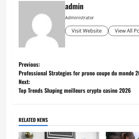
admin
Administrator
Visit Website
View All P
P
Previous:
Professional Strategies for prono coupe du monde 
o
Next:
s
Top Trends Shaping meilleurs crypto casino 2026
t
n
RELATED NEWS
a