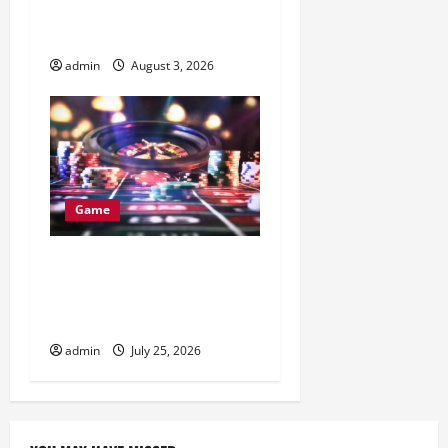
Complete Review of
nouveau casino en ligne
admin
August 3, 2026
Game
Practical Guide to
meilleur site de pari
sportif
admin
July 25, 2026