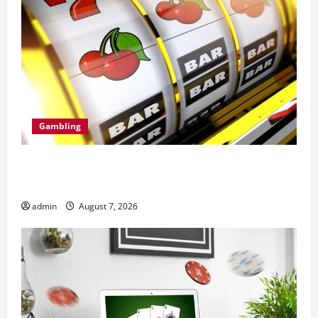
Gambling
Bonus Casino En Ligne Avec Cadeaux
Exceptionnels
admin
August 7, 2026