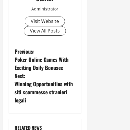
Administrator
Visit Website
View All Posts
P
Previous:
Poker Online Games With
o
Exciting Daily Bonuses
s
Next:
Winning Opportunities with
t
siti scommesse stranieri
n
legali
a
v
RELATED NEWS